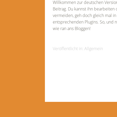
Willkommen zur deutschen Version 
Beitrag. Du kannst ihn bearbeite
vermeiden, geh doch gleich mal in
entsprechenden Plugins. So, und nu
wie ran ans Bloggen!
Veröffentlicht in:
Allgemein