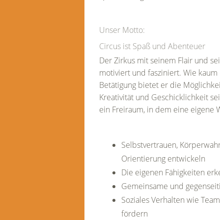
Unser Motto:
Circus ist Spaß und Abenteuer
Der Zirkus mit seinem Flair und s
motiviert und fasziniert. Wie kau
Betätigung bietet er die Möglichkei
Kreativität und Geschicklichkeit se
ein Freiraum, in dem eine eigene 
Selbstvertrauen, Körperwah
Orientierung entwickeln
Die eigenen Fähigkeiten er
Gemeinsame und gegenseiti
Soziales Verhalten wie Tea
fördern