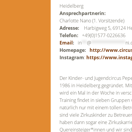
Heidelberg
Ansprechpartnerin:
Charlotte Nano (1. Vorsitzende)
Adresse:
Harbigweg 5, 69124 H
Telefon:
+49(0)1577-0226636
Email
:
in
**
@
*************
ni.
Homepage:
http://www.circu
Instagram
:
https://www.insta
Der Kinder- und Jugendcircus Pep
1986 in Heidelberg gegründet. Mitt
wird ein Mal in der Woche in vers
Training findet in sieben Gruppen v
natürlich nur mit einem tollen Be
sind viele Zirkuskinder zu Betre
haben dann sogar eine Zirkuskarrie
Quereinsteiger*innen und wir sind