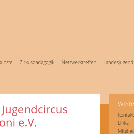
künste
Zirkuspädagogik
Netzwerktreffen
Landesjugendz
Weite
 Jugendcircus
Kontakt
oni e.V.
Links
Mitglie